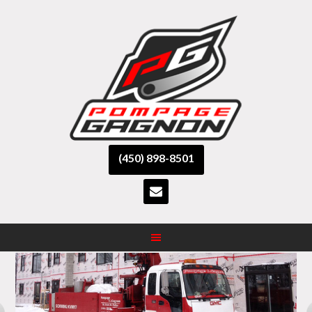
(450) 898-8501
